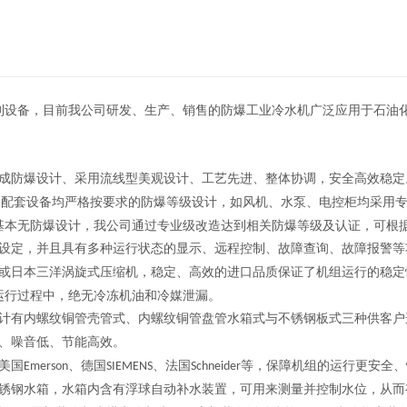
制设备，目前我公司研发、生产、销售的防爆工业冷水机广泛应用于石油
成防爆设计、采用流线型美观设计、工艺先进、整体协调，安全高效稳定
及配套设备均严格按要求的防爆等级设计，如风机、水泵、电控柜均采用
基本无防爆设计，我公司通过专业级改造达到相关防爆等级及认证，可根
设定，并且具有多种运行状态的显示、远程控制、故障查询、故障报警等
或日本三洋涡旋式压缩机，稳定、高效的进口品质保证了机组运行的稳定
运行过程中，绝无冷冻机油和冷媒泄漏。
计有内螺纹铜管壳管式、内螺纹铜管盘管水箱式与不锈钢板式三种供客户
、噪音低、节能高效。
美国
、德国
、法国
等，保障机组的运行更安全、
Emerson
SIEMENS
Schneider
锈钢水箱，水箱内含有浮球自动补水装置，可用来测量并控制水位，从而