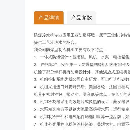
产品详情
产品参数
防爆冷水机专业应用工业防爆环境，属于工业制冷特
提供工艺冷冻水的场合。
我公司防爆型制冷机组主要有以下特点：
、一体式防爆设计：压缩机、风机、水泵、电控箱集
1
、
严格标准、安全第一：防爆型
制冷机组
所有部件
2
机除了部分螺杆机有防爆设计外，其他涡旋式压缩机
、机组控制系统为我公司自主研发，可自行进行参数
3
：机组采用进口丹麦丹弗斯、美国谷轮、法国百福马
4
机具有密封性好、振动小、噪音低等优点，在长期的
：机组冷凝器采用高效翅片式换热的设计，蒸发器设
5
：水泵精选南方不锈钢大流量高扬程水泵，运行稳定
5
：机组制冷部件和电气配件均选用世界一流品牌，如
6
：机体外壳用静电粉体涂料烤漆，美观大方。内置不
7