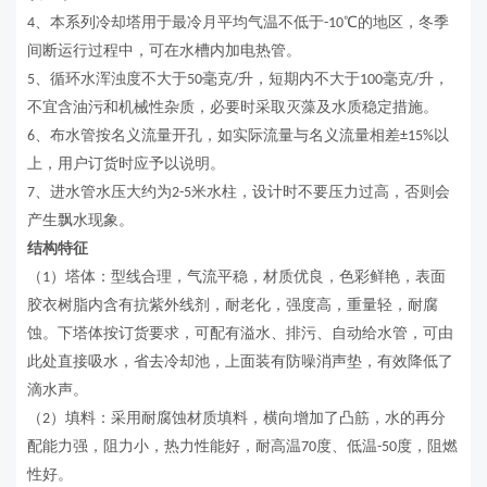
、本系列冷却塔用于最冷月平均气温不低于
℃
的地区，冬季
4
-10
间断运行过程中，可在水槽内加电热管。
、循环水浑浊度不大于
毫克
升，短期内不大于
毫克
升，
5
50
/
100
/
不宜含油污和机械性杂质，必要时采取灭藻及水质稳定措施。
、布水管按名义流量开孔，如实际流量与名义流量相差
以
6
±15%
上，用户订货时应予以说明。
、进水管水压大约为
米水柱，设计时不要压力过高，否则会
7
2-5
产生飘水现象。
结构特征
（
）塔体：型线合理，气流平稳，材质优良，色彩鲜艳，表面
1
胶衣树脂内含有抗紫外线剂，耐老化，强度高，重量轻，耐腐
蚀。下塔体按订货要求，可配有溢水、排污、自动给水管，可由
此处直接吸水，省去冷却池，上面装有防噪消声垫，有效降低了
滴水声。
（
）填料：采用
耐腐蚀材质填料
，横向增加了凸筋，水的再分
2
配能力强，阻力小，热力性能好，耐高温
度、低温
度，阻燃
70
-50
性好。