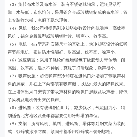
（
）旋转布水器及布水管：装有不锈钢球轴承，运转灵活可
3
靠，水头低，布水均匀，采用铝合金或玻璃钢制成的布水管，管
上安装收水板，克服了飘水现象。
（
）风机：
我公司
根据系列冷却塔参数设计的低噪声、高效率
4
风机，铝合金板翼型或玻璃钢叶片、噪声小、效率高。
（
）电机：在
型系列安装尺寸的基础上，为冷却塔设计的低噪
5
Y
声节能电机、密封防水性能好、耐高温、效率高、噪声小。
（
）减速装置：采用了涤纶纤维增强氯丁橡胶动力带传动，耐
6
高温、效率高，遇水不伸展，克服了打滑现象，噪声很小。
（
）吸声设施：超低噪声型冷却塔在进风口外增加了带吸声材
7
料的屏蔽，并在上下两部装有吸声栅，以达到最大的降噪效果。
在上塔体出风口安装了带吸声材料的喇叭口屏蔽及吸声栅，降低
了风机及电机传出来的噪声。
（
）进风窗：装有玻璃钢百叶片，减少飘水，气流阻力小，特
8
别适合北方地区及全年都需要使用冷却塔的单位。
（
）支架：所有风机、填料、进风窗、塔体等处钢支架为装配
9
式，镀锌或涂漆防腐。紧固件都采用镀锌或不锈钢螺栓。