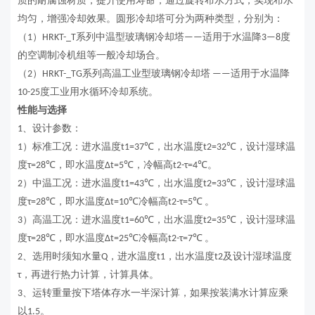
质的
耐腐蚀材质
，
提升使用寿命
；通过旋转布水方式，实现布水
均匀，增强冷却效果。
圆形冷却塔可分为两种类型，分别为：
（
）
系列
中温
型玻璃钢冷却塔
适用于水温降
度
1
HRKT-_T
——
3—8
的空调制冷机组等一般冷却场合。
（
）
系列高温工业型玻璃钢冷却塔
适用于水温降
2
HRKT-_TG
——
度工业用水循环冷却系统。
10-25
性能与选择
、设计参数：
1
）标准工况：进水温度
℃
，出水温度
℃
，设计湿球温
1
t1=37
t2=32
度
℃
，即水温度
℃
，冷幅高
℃。
τ=28
Δt=5
t2-τ=
4
）中温工况：进水温度
℃
，出水温度
℃
，设计湿球温
2
t1=43
t2=33
度
℃
，即水温度
℃
冷幅高
℃
。
τ=28
Δt=10
t2-τ=
5
）高温工况：进水温度
℃
，出水温度
℃
，设计湿球温
3
t1=60
t2=35
度
℃
，即水温度
℃
冷幅高
℃
。
τ=28
Δt=25
t2-τ=
7
、选用时须知水量
，进水温度
，出水温度
及设计湿球温度
2
Q
t1
t2
，
再
进行热力计算
，计算具体。
τ
、运转重量按下塔体存水一半深计算，如果按装满水计算应乘
3
以
。
1.5