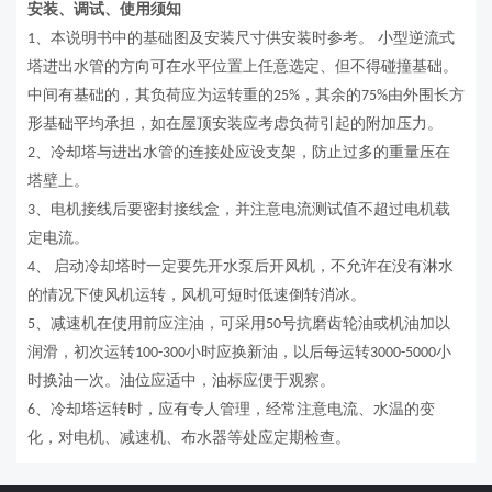
安装、调试、使用须知
、本说明书中的基础图及安装尺寸供安装时参考。 小型逆流式
1
塔进出水管的方向可在水平位置上任意选定、但不得碰撞基础。
中间有基础的，其负荷应为运转重的
，其余的
由外围长方
25%
75%
形基础平均承担，如在屋顶安装应考虑负荷引起的附加压力。
、冷却塔与进出水管的连接处应设支架，防止过多的重量压在
2
塔壁上。
、电机接线后要密封接线盒，并注意电流测试值不超过电机载
3
定电流。
、
启动冷却塔时一定要先开水泵后开风机，不允许在没有淋水
4
的情况下使风机运转，风机可短时低速倒转消冰。
、减速机在使用前应注油，可采用
号抗磨齿轮油或机油加以
5
50
润滑，初次运转
小时应换新油，以后每运转
小
100-300
3000-5000
时换油一次。油位应适中，油标应便于观察。
、冷却塔运转时，应有专人管理，经常注意电流、水温的变
6
化，对电机、减速机、布水器等处应定期检查。